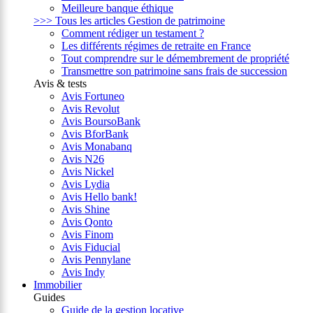
Meilleure banque éthique
>>> Tous les articles Gestion de patrimoine
Comment rédiger un testament ?
Les différents régimes de retraite en France
Tout comprendre sur le démembrement de propriété
Transmettre son patrimoine sans frais de succession
Avis & tests
Avis Fortuneo
Avis Revolut
Avis BoursoBank
Avis BforBank
Avis Monabanq
Avis N26
Avis Nickel
Avis Lydia
Avis Hello bank!
Avis Shine
Avis Qonto
Avis Finom
Avis Fiducial
Avis Pennylane
Avis Indy
Immobilier
Guides
Guide de la gestion locative