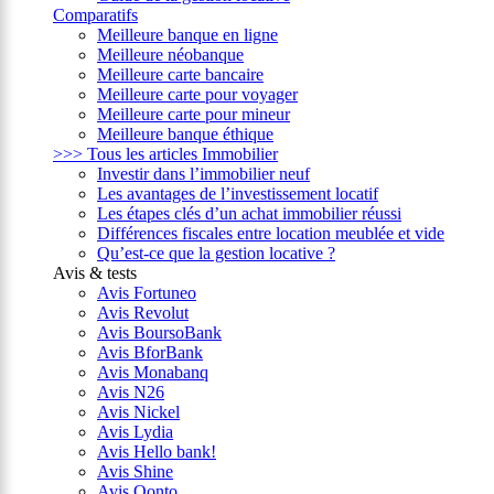
Comparatifs
Meilleure banque en ligne
Meilleure néobanque
Meilleure carte bancaire
Meilleure carte pour voyager
Meilleure carte pour mineur
Meilleure banque éthique
>>> Tous les articles Immobilier
Investir dans l’immobilier neuf
Les avantages de l’investissement locatif
Les étapes clés d’un achat immobilier réussi
Différences fiscales entre location meublée et vide
Qu’est-ce que la gestion locative ?
Avis & tests
Avis Fortuneo
Avis Revolut
Avis BoursoBank
Avis BforBank
Avis Monabanq
Avis N26
Avis Nickel
Avis Lydia
Avis Hello bank!
Avis Shine
Avis Qonto