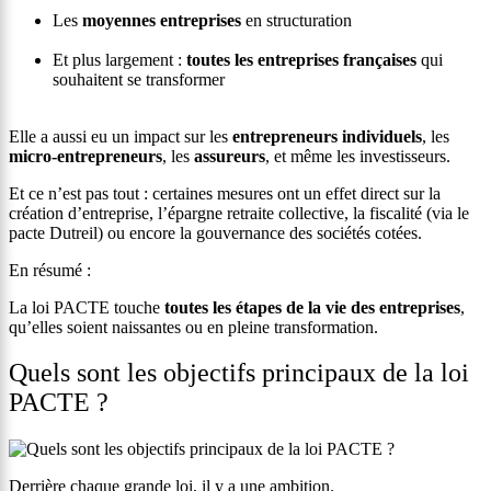
Les
moyennes entreprises
en structuration
Et plus largement :
toutes les entreprises françaises
qui
souhaitent se transformer
Elle a aussi eu un impact sur les
entrepreneurs individuels
, les
micro-entrepreneurs
, les
assureurs
, et même les investisseurs.
Et ce n’est pas tout : certaines mesures ont un effet direct sur la
création d’entreprise, l’épargne retraite collective, la fiscalité (via le
pacte Dutreil) ou encore la gouvernance des sociétés cotées.
En résumé :
La loi PACTE touche
toutes les étapes de la vie des entreprises
,
qu’elles soient naissantes ou en pleine transformation.
Quels sont les objectifs principaux de la loi
PACTE ?
Derrière chaque grande loi, il y a une ambition.