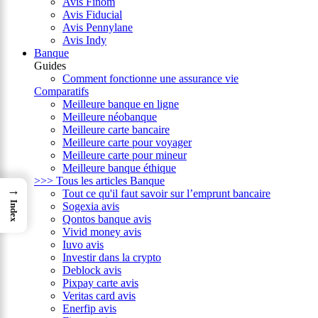
Avis Finom
Avis Fiducial
Avis Pennylane
Avis Indy
Banque
Guides
Comment fonctionne une assurance vie
Comparatifs
Meilleure banque en ligne
Meilleure néobanque
Meilleure carte bancaire
Meilleure carte pour voyager
Meilleure carte pour mineur
Meilleure banque éthique
>>> Tous les articles Banque
→
Tout ce qu'il faut savoir sur l’emprunt bancaire
Index
Sogexia avis
Qontos banque avis
Vivid money avis
Iuvo avis
Investir dans la crypto
Deblock avis
Pixpay carte avis
Veritas card avis
Enerfip avis