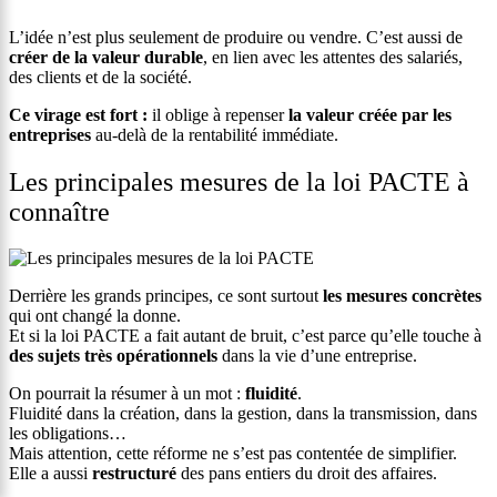
L’idée n’est plus seulement de produire ou vendre. C’est aussi de
créer de la valeur durable
, en lien avec les attentes des salariés,
des clients et de la société.
Ce virage est fort :
il oblige à repenser
la valeur créée par les
entreprises
au-delà de la rentabilité immédiate.
Les principales mesures de la loi PACTE à
connaître
Derrière les grands principes, ce sont surtout
les mesures concrètes
qui ont changé la donne.
Et si la loi PACTE a fait autant de bruit, c’est parce qu’elle touche à
des sujets très opérationnels
dans la vie d’une entreprise.
On pourrait la résumer à un mot :
fluidité
.
Fluidité dans la création, dans la gestion, dans la transmission, dans
les obligations…
Mais attention, cette réforme ne s’est pas contentée de simplifier.
Elle a aussi
restructuré
des pans entiers du droit des affaires.