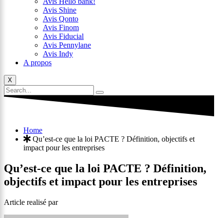
Avis Hello bank!
Avis Shine
Avis Qonto
Avis Finom
Avis Fiducial
Avis Pennylane
Avis Indy
A propos
X
Home
Qu’est-ce que la loi PACTE ? Définition, objectifs et
impact pour les entreprises
Qu’est-ce que la loi PACTE ? Définition,
objectifs et impact pour les entreprises
Article realisé par