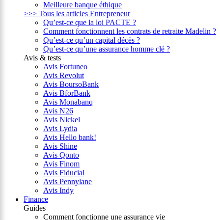
Meilleure banque éthique
>>> Tous les articles Entrepreneur
Qu’est-ce que la loi PACTE ?
Comment fonctionnent les contrats de retraite Madelin ?
Qu’est-ce qu’un capital décès ?
Qu’est-ce qu’une assurance homme clé ?
Avis & tests
Avis Fortuneo
Avis Revolut
Avis BoursoBank
Avis BforBank
Avis Monabanq
Avis N26
Avis Nickel
Avis Lydia
Avis Hello bank!
Avis Shine
Avis Qonto
Avis Finom
Avis Fiducial
Avis Pennylane
Avis Indy
Finance
Guides
Comment fonctionne une assurance vie