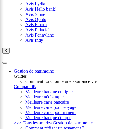
Avis Lydia
Avis Hello bank!
Avis Shine
Avis Qonto
Avis Finom
Avis Fiducial
Avis Pennylane
Avis Indy
X
Gestion de patrimoine
Guides
Comment fonctionne une assurance vie
Comparatifs
Meilleure banque en ligne
Meilleure néobanque
Meilleure carte bancaire
Meilleure carte pour voyager
Meilleure carte pour mineur
Meilleure banque éthique
>>> Tous les articles Gestion de patrimoine
Comment rédiger un testament ?