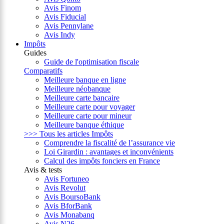
Avis Finom
Avis Fiducial
Avis Pennylane
Avis Indy
Impôts
Guides
Guide de l'optimisation fiscale
Comparatifs
Meilleure banque en ligne
Meilleure néobanque
Meilleure carte bancaire
Meilleure carte pour voyager
Meilleure carte pour mineur
Meilleure banque éthique
>>> Tous les articles Impôts
Comprendre la fiscalité de l’assurance vie
Loi Girardin : avantages et inconvénients
Calcul des impôts fonciers en France
Avis & tests
Avis Fortuneo
Avis Revolut
Avis BoursoBank
Avis BforBank
Avis Monabanq
Avis N26