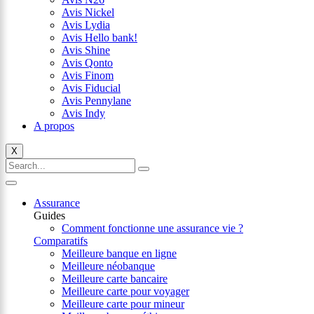
Avis Nickel
Avis Lydia
Avis Hello bank!
Avis Shine
Avis Qonto
Avis Finom
Avis Fiducial
Avis Pennylane
Avis Indy
A propos
X
Assurance
Guides
Comment fonctionne une assurance vie ?
Comparatifs
Meilleure banque en ligne
Meilleure néobanque
Meilleure carte bancaire
Meilleure carte pour voyager
Meilleure carte pour mineur