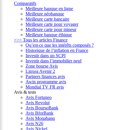
Comparatifs
Meilleure banque en ligne
Meilleure néobanque
Meilleure carte bancaire
Meilleure carte pour voyager
Meilleure carte pour mineur
Meilleure banque éthique
>>> Tous les articles Finance
Qu’est-ce que les intérêts composés ?
Historique de l’inflation en France
Investir dans un SCPI
Investir dans l’immobilier neuf
Zone bourse Avis
Linxea Avenir 2
Partners finances avis
Awin programme avis
Mondial TV FR avis
Avis & tests
Avis Fortuneo
Avis Revolut
Avis BoursoBank
Avis BforBank
Avis Monabanq
Avis N26
Avis Nickel