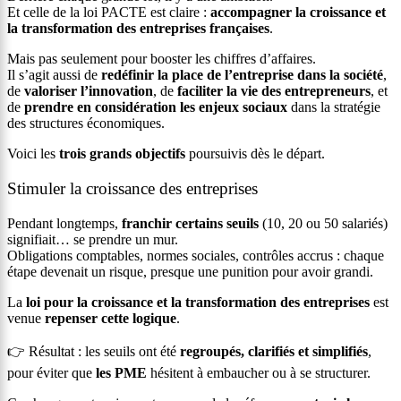
Et celle de la loi PACTE est claire :
accompagner la croissance et
la transformation des entreprises françaises
.
Mais pas seulement pour booster les chiffres d’affaires.
Il s’agit aussi de
redéfinir la place de l’entreprise dans la société
,
de
valoriser l’innovation
, de
faciliter la vie des entrepreneurs
, et
de
prendre en considération les enjeux sociaux
dans la stratégie
des structures économiques.
Voici les
trois grands objectifs
poursuivis dès le départ.
Stimuler la croissance des entreprises
Pendant longtemps,
franchir certains seuils
(10, 20 ou 50 salariés)
signifiait… se prendre un mur.
Obligations comptables, normes sociales, contrôles accrus : chaque
étape devenait un risque, presque une punition pour avoir grandi.
La
loi pour la croissance et la transformation des entreprises
est
venue
repenser cette logique
.
👉 Résultat : les seuils ont été
regroupés, clarifiés et simplifiés
,
pour éviter que
les PME
hésitent à embaucher ou à se structurer.