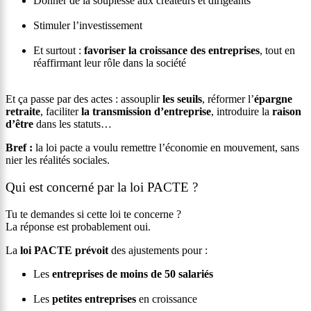
Donner de la souplesse aux créateurs et dirigeants
Stimuler l’investissement
Et surtout :
favoriser la croissance des entreprises
, tout en
réaffirmant leur rôle dans la société
Et ça passe par des actes : assouplir
les seuils
, réformer l’
épargne
retraite
, faciliter
la transmission d’entreprise
, introduire la
raison
d’être
dans les statuts…
Bref :
la loi pacte a voulu remettre l’économie en mouvement, sans
nier les réalités sociales.
Qui est concerné par la loi PACTE ?
Tu te demandes si cette loi te concerne ?
La réponse est probablement oui.
La
loi PACTE prévoit
des ajustements pour :
Les
entreprises de moins de 50 salariés
Les
petites entreprises
en croissance