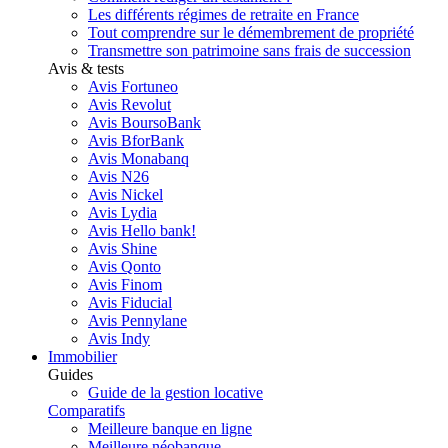
Les différents régimes de retraite en France
Tout comprendre sur le démembrement de propriété
Transmettre son patrimoine sans frais de succession
Avis & tests
Avis Fortuneo
Avis Revolut
Avis BoursoBank
Avis BforBank
Avis Monabanq
Avis N26
Avis Nickel
Avis Lydia
Avis Hello bank!
Avis Shine
Avis Qonto
Avis Finom
Avis Fiducial
Avis Pennylane
Avis Indy
Immobilier
Guides
Guide de la gestion locative
Comparatifs
Meilleure banque en ligne
Meilleure néobanque