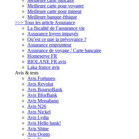
Meilleure carte bancaire
Meilleure carte pour voyager
Meilleure carte pour mineur
Meilleure banque éthique
>>> Tous les article Assurance
La fiscalité de l’assurance vie
Assurance loyers impayés
Qu’est ce que la prévoyance ?
Assurance emprunteur
Assurance de voyage / Carte bancaire
Homeserve FR
BIOLANE FR avis
Laka france avis
Avis & tests
Avis Fortuneo
Avis Revolut
Avis BoursoBank
Avis BforBank
Avis Monabanq
Avis N26
Avis Nickel
Avis Lydia
Avis Hello bank!
Avis Shine
Avis Qonto