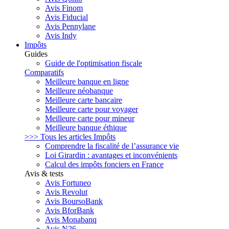
Avis Finom
Avis Fiducial
Avis Pennylane
Avis Indy
Impôts
Guides
Guide de l'optimisation fiscale
Comparatifs
Meilleure banque en ligne
Meilleure néobanque
Meilleure carte bancaire
Meilleure carte pour voyager
Meilleure carte pour mineur
Meilleure banque éthique
>>> Tous les articles Impôts
Comprendre la fiscalité de l’assurance vie
Loi Girardin : avantages et inconvénients
Calcul des impôts fonciers en France
Avis & tests
Avis Fortuneo
Avis Revolut
Avis BoursoBank
Avis BforBank
Avis Monabanq
Avis N26