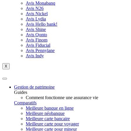
Avis Monabanq
Avis N26
Avis Nickel
Avis Lydia
Avis Hello bank!
Avis Shine
Avis Qonto
Avis Finom
Avis Fiducial
Avis Pennylane
Avis Indy
X
Gestion de patrimoine
Guides
Comment fonctionne une assurance vie
Comparatifs
Meilleure banque en ligne
Meilleure néobanque
Meilleure carte bancaire
Meilleure carte pour voyager
Meilleure carte pour mineur