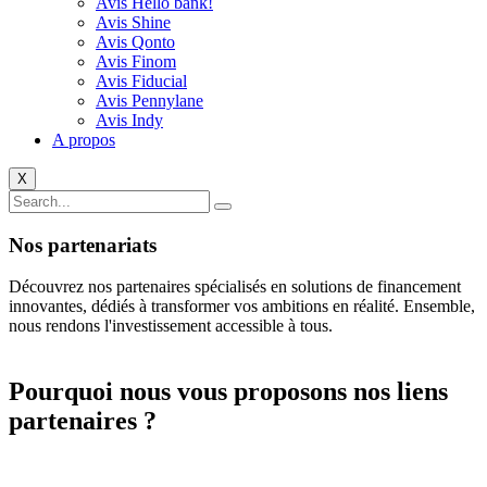
Avis Hello bank!
Avis Shine
Avis Qonto
Avis Finom
Avis Fiducial
Avis Pennylane
Avis Indy
A propos
X
Nos partenariats
Découvrez nos partenaires spécialisés en solutions de financement
innovantes, dédiés à transformer vos ambitions en réalité. Ensemble,
nous rendons l'investissement accessible à tous.
Pourquoi nous vous proposons nos liens
partenaires ?