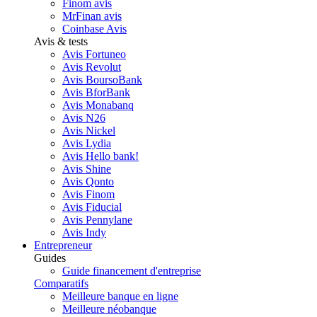
Finom avis
MrFinan avis
Coinbase Avis
Avis & tests
Avis Fortuneo
Avis Revolut
Avis BoursoBank
Avis BforBank
Avis Monabanq
Avis N26
Avis Nickel
Avis Lydia
Avis Hello bank!
Avis Shine
Avis Qonto
Avis Finom
Avis Fiducial
Avis Pennylane
Avis Indy
Entrepreneur
Guides
Guide financement d'entreprise
Comparatifs
Meilleure banque en ligne
Meilleure néobanque