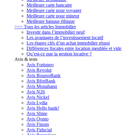
Meilleure carte bancaire
Meilleure carte pour voyager
Meilleure carte pour mineur
Meilleure banque éthique
>>> Tous les articles Immobilier
Investir dans l’immobilier neuf
Les avantages de l’investissement locatif
Les étapes clés d’un achat immobilier réussi
Différences fiscales entre location meublée et vide
Qu’est-ce que la gestion locative ?
Avis & tests
Avis Fortuneo
Avis Revolut
Avis BoursoBank
Avis BforBank
Avis Monabanq
Avis N26
Avis Nickel
Avis Lydia
Avis Hello bank!
Avis Shine
Avis Qonto
Avis Finom
Avis Fiducial