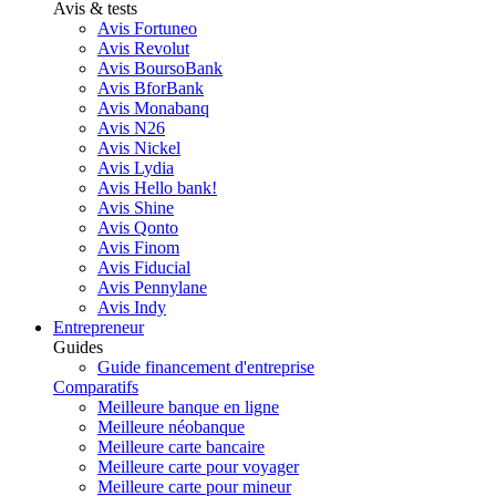
Avis & tests
Avis Fortuneo
Avis Revolut
Avis BoursoBank
Avis BforBank
Avis Monabanq
Avis N26
Avis Nickel
Avis Lydia
Avis Hello bank!
Avis Shine
Avis Qonto
Avis Finom
Avis Fiducial
Avis Pennylane
Avis Indy
Entrepreneur
Guides
Guide financement d'entreprise
Comparatifs
Meilleure banque en ligne
Meilleure néobanque
Meilleure carte bancaire
Meilleure carte pour voyager
Meilleure carte pour mineur