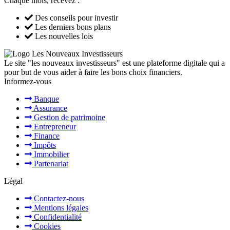
Chaque mois, recevez :
Des conseils pour investir
Les derniers bons plans
Les nouvelles lois
Le site "les nouveaux investisseurs" est une plateforme digitale qui a
pour but de vous aider à faire les bons choix financiers.
Informez-vous
Banque
Assurance
Gestion de patrimoine
Entrepreneur
Finance
Impôts
Immobilier
Partenariat
Légal
Contactez-nous
Mentions légales
Confidentialité
Cookies