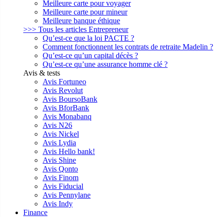
Meilleure carte pour voyager
Meilleure carte pour mineur
Meilleure banque éthique
>>> Tous les articles Entrepreneur
Qu’est-ce que la loi PACTE ?
Comment fonctionnent les contrats de retraite Madelin ?
Qu’est-ce qu’un capital décès ?
Qu’est-ce qu’une assurance homme clé ?
Avis & tests
Avis Fortuneo
Avis Revolut
Avis BoursoBank
Avis BforBank
Avis Monabanq
Avis N26
Avis Nickel
Avis Lydia
Avis Hello bank!
Avis Shine
Avis Qonto
Avis Finom
Avis Fiducial
Avis Pennylane
Avis Indy
Finance