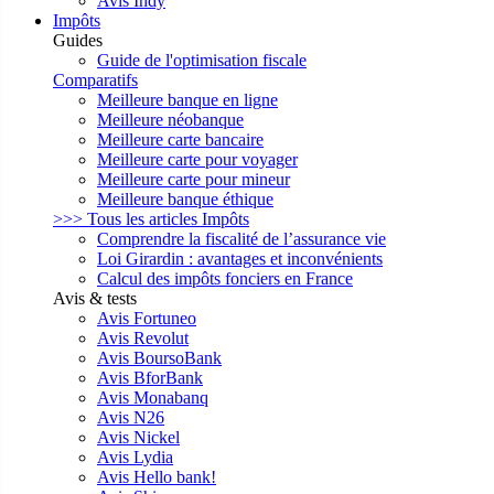
Avis Indy
Impôts
Guides
Guide de l'optimisation fiscale
Comparatifs
Meilleure banque en ligne
Meilleure néobanque
Meilleure carte bancaire
Meilleure carte pour voyager
Meilleure carte pour mineur
Meilleure banque éthique
>>> Tous les articles Impôts
Comprendre la fiscalité de l’assurance vie
Loi Girardin : avantages et inconvénients
Calcul des impôts fonciers en France
Avis & tests
Avis Fortuneo
Avis Revolut
Avis BoursoBank
Avis BforBank
Avis Monabanq
Avis N26
Avis Nickel
Avis Lydia
Avis Hello bank!