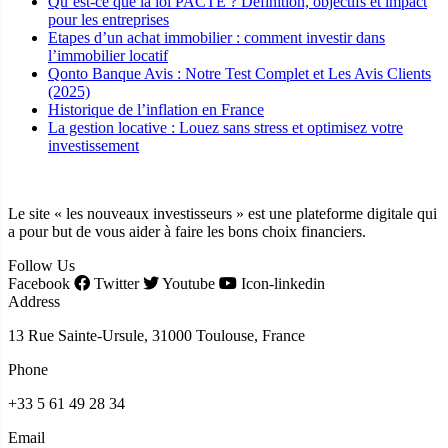
Qu’est-ce que la loi PACTE ? Définition, objectifs et impact
pour les entreprises
Etapes d’un achat immobilier : comment investir dans
l’immobilier locatif
Qonto Banque Avis : Notre Test Complet et Les Avis Clients
(2025)
Historique de l’inflation en France
La gestion locative : Louez sans stress et optimisez votre
investissement
Le site « les nouveaux investisseurs » est une plateforme digitale qui
a pour but de vous aider à faire les bons choix financiers.
Follow Us
Facebook
Twitter
Youtube
Icon-linkedin
Address
13 Rue Sainte-Ursule, 31000 Toulouse, France
Phone
+33 5 61 49 28 34
Email