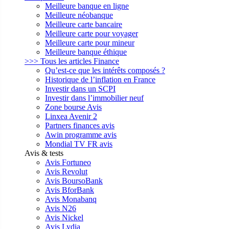
Meilleure banque en ligne
Meilleure néobanque
Meilleure carte bancaire
Meilleure carte pour voyager
Meilleure carte pour mineur
Meilleure banque éthique
>>> Tous les articles Finance
Qu’est-ce que les intérêts composés ?
Historique de l’inflation en France
Investir dans un SCPI
Investir dans l’immobilier neuf
Zone bourse Avis
Linxea Avenir 2
Partners finances avis
Awin programme avis
Mondial TV FR avis
Avis & tests
Avis Fortuneo
Avis Revolut
Avis BoursoBank
Avis BforBank
Avis Monabanq
Avis N26
Avis Nickel
Avis Lydia