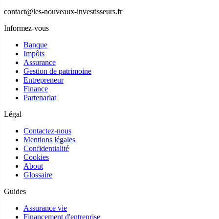
contact@les-nouveaux-investisseurs.fr
Informez-vous
Banque
Impôts
Assurance
Gestion de patrimoine
Entrepreneur
Finance
Partenariat
Légal
Contactez-nous
Mentions légales
Confidentialité
Cookies
About
Glossaire
Guides
Assurance vie
Financement d'entreprise