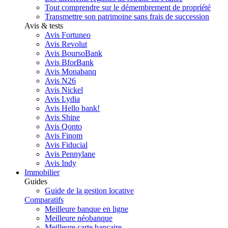
Tout comprendre sur le démembrement de propriété
Transmettre son patrimoine sans frais de succession
Avis & tests
Avis Fortuneo
Avis Revolut
Avis BoursoBank
Avis BforBank
Avis Monabanq
Avis N26
Avis Nickel
Avis Lydia
Avis Hello bank!
Avis Shine
Avis Qonto
Avis Finom
Avis Fiducial
Avis Pennylane
Avis Indy
Immobilier
Guides
Guide de la gestion locative
Comparatifs
Meilleure banque en ligne
Meilleure néobanque
Meilleure carte bancaire