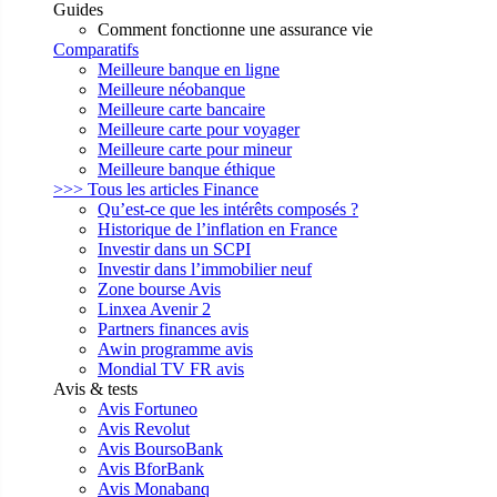
Guides
Comment fonctionne une assurance vie
Comparatifs
Meilleure banque en ligne
Meilleure néobanque
Meilleure carte bancaire
Meilleure carte pour voyager
Meilleure carte pour mineur
Meilleure banque éthique
>>> Tous les articles Finance
Qu’est-ce que les intérêts composés ?
Historique de l’inflation en France
Investir dans un SCPI
Investir dans l’immobilier neuf
Zone bourse Avis
Linxea Avenir 2
Partners finances avis
Awin programme avis
Mondial TV FR avis
Avis & tests
Avis Fortuneo
Avis Revolut
Avis BoursoBank
Avis BforBank
Avis Monabanq