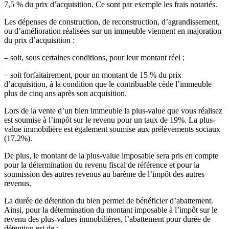
7,5 % du prix d’acquisition. Ce sont par exemple les frais notariés.
Les dépenses de construction, de reconstruction, d’agrandissement,
ou d’amélioration réalisées sur un immeuble viennent en majoration
du prix d’acquisition :
– soit, sous certaines conditions, pour leur montant réel ;
– soit forfaitairement, pour un montant de 15 % du prix
d’acquisition, à la condition que le contribuable cède l’immeuble
plus de cinq ans après son acquisition.
Lors de la vente d’un bien immeuble la plus-value que vous réalisez
est soumise à l’impôt sur le revenu pour un taux de 19%. La plus-
value immobilière est également soumise aux prélèvements sociaux
(17.2%).
De plus, le montant de la plus-value imposable sera pris en compte
pour la détermination du revenu fiscal de référence et pour la
soumission des autres revenus au barème de l’impôt des autres
revenus.
La durée de détention du bien permet de bénéficier d’abattement.
Ainsi, pour la détermination du montant imposable à l’impôt sur le
revenu des plus-values immobilières, l’abattement pour durée de
détention est de :