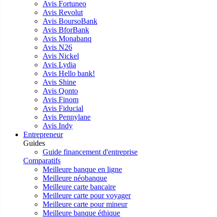
Avis Fortuneo
Avis Revolut
Avis BoursoBank
Avis BforBank
Avis Monabanq
Avis N26
Avis Nickel
Avis Lydia
Avis Hello bank!
Avis Shine
Avis Qonto
Avis Finom
Avis Fiducial
Avis Pennylane
Avis Indy
Entrepreneur
Guides
Guide financement d'entreprise
Comparatifs
Meilleure banque en ligne
Meilleure néobanque
Meilleure carte bancaire
Meilleure carte pour voyager
Meilleure carte pour mineur
Meilleure banque éthique