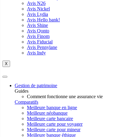
Avis N26
Avis Nickel
Avis Lydia
Avis Hello bank!
Avis Shine
Avis Qonto
Avis Finom
Avis Fiducial
Avis Pennylane
Avis Indy
X
Gestion de patrimoine
Guides
Comment fonctionne une assurance vie
Comparatifs
Meilleure banque en ligne
Meilleure néobanque
Meilleure carte bancaire
Meilleure carte pour voyager
Meilleure carte pour mineur
Meilleure banque éthique