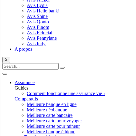
Avis Lydia
Avis Hello bank!
Avis Shine
Avis Qonto
Avis Finom
Avis Fiducial
Avis Pennylane
Avis Indy
A propos
X
Assurance
Guides
Comment fonctionne une assurance vie ?
Comparatifs
Meilleure banque en ligne
Meilleure néobanque
Meilleure carte bancaire
Meilleure carte pour voyager
Meilleure carte pour mineur
Meilleure banque éthique