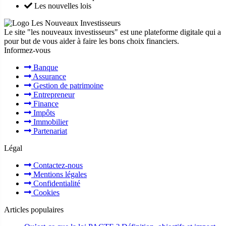
Les nouvelles lois
Le site "les nouveaux investisseurs" est une plateforme digitale qui a
pour but de vous aider à faire les bons choix financiers.
Informez-vous
Banque
Assurance
Gestion de patrimoine
Entrepreneur
Finance
Impôts
Immobilier
Partenariat
Légal
Contactez-nous
Mentions légales
Confidentialité
Cookies
Articles populaires