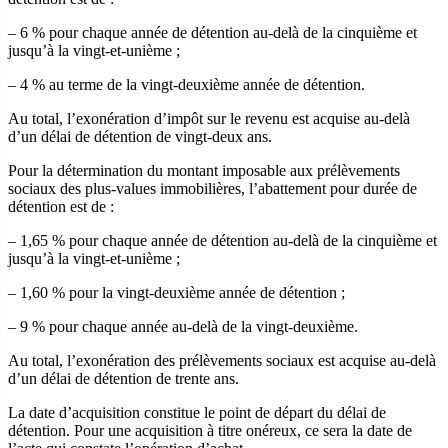
– 6 % pour chaque année de détention au-delà de la cinquième et
jusqu’à la vingt-et-unième ;
– 4 % au terme de la vingt-deuxième année de détention.
Au total, l’exonération d’impôt sur le revenu est acquise au-delà
d’un délai de détention de vingt-deux ans.
Pour la détermination du montant imposable aux prélèvements
sociaux des plus-values immobilières, l’abattement pour durée de
détention est de :
– 1,65 % pour chaque année de détention au-delà de la cinquième et
jusqu’à la vingt-et-unième ;
– 1,60 % pour la vingt-deuxième année de détention ;
– 9 % pour chaque année au-delà de la vingt-deuxième.
Au total, l’exonération des prélèvements sociaux est acquise au-delà
d’un délai de détention de trente ans.
La date d’acquisition constitue le point de départ du délai de
détention. Pour une acquisition à titre onéreux, ce sera la date de