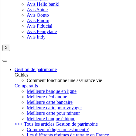
Avis Hello bank!
Avis Shine
Avis Qonto
Avis Finom
Avis Fiducial
Avis Pennylane
Avis Indy
X
Gestion de patrimoine
Guides
Comment fonctionne une assurance vie
Comparatifs
Meilleure banque en ligne
Meilleure néobanque
Meilleure carte bancaire
Meilleure carte pour voyager
Meilleure carte pour mineur
Meilleure banque éthique
>>> Tous les articles Gestion de patrimoine
Comment rédiger un testament ?
Les différents régimes de retraite en France