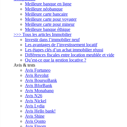
Meilleure banque en ligne
Meilleure néobanque
Meilleure carte bancaire
Meilleure carte pour voyager
Meilleure carte pour mineur
Meilleure banque éthique
>>> Tous les articles Immobilier
Investir dans l’immobilier neuf
Les avantages de l’investissement locatif
Les étapes clés d’un achat immobilier réussi
Différences fiscales entre location meublée et vide
Qu’est-ce que la gestion locative ?
Avis & tests
Avis Fortuneo
Avis Revolut
Avis BoursoBank
Avis BforBank
Avis Monabanq
Avis N26
Avis Nickel
Avis Lydia
Avis Hello bank!
Avis Shine
Avis Qonto
Avis Finom