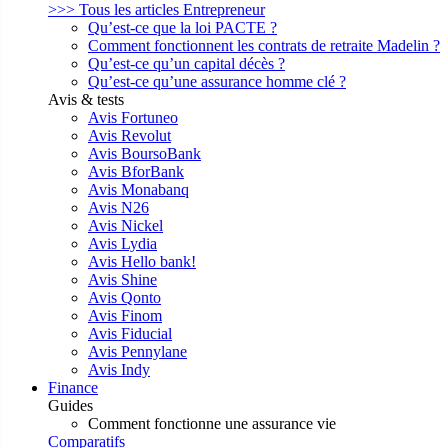
>>> Tous les articles Entrepreneur
Qu’est-ce que la loi PACTE ?
Comment fonctionnent les contrats de retraite Madelin ?
Qu’est-ce qu’un capital décès ?
Qu’est-ce qu’une assurance homme clé ?
Avis & tests
Avis Fortuneo
Avis Revolut
Avis BoursoBank
Avis BforBank
Avis Monabanq
Avis N26
Avis Nickel
Avis Lydia
Avis Hello bank!
Avis Shine
Avis Qonto
Avis Finom
Avis Fiducial
Avis Pennylane
Avis Indy
Finance
Guides
Comment fonctionne une assurance vie
Comparatifs