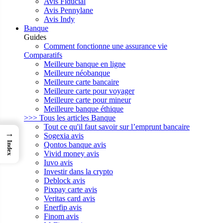
Avis Fiducial
Avis Pennylane
Avis Indy
Banque
Guides
Comment fonctionne une assurance vie
Comparatifs
Meilleure banque en ligne
Meilleure néobanque
Meilleure carte bancaire
Meilleure carte pour voyager
Meilleure carte pour mineur
Meilleure banque éthique
>>> Tous les articles Banque
Tout ce qu'il faut savoir sur l’emprunt bancaire
→
Sogexia avis
Index
Qontos banque avis
Vivid money avis
Iuvo avis
Investir dans la crypto
Deblock avis
Pixpay carte avis
Veritas card avis
Enerfip avis
Finom avis